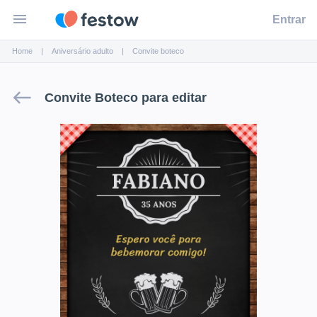
menu
Entrar
Home
Aniversário adulto
Convite
boteco
west
Convite Boteco para editar